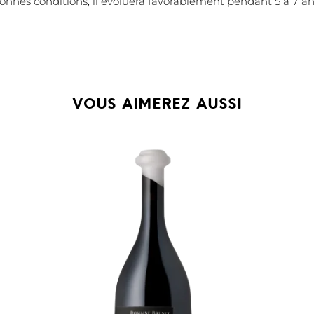
nnes conditions, il évoluera favorablement pendant 5 à 7 an
VOUS AIMEREZ AUSSI