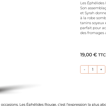
Les Éphélides 
Son assemblag
et Syrah donne
à la robe somb
tanins soyeux 
parfait pour 
des fromages a
19,00
€
TTC
quanti
de
Les
Éphéli
Rouge
ccasions. Les Éphélides Rouge, c’est l’expression la plus ab