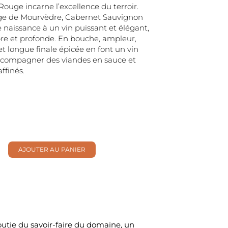
Rouge incarne l’excellence du terroir.
e de Mourvèdre, Cabernet Sauvignon
 naissance à un vin puissant et élégant,
re et profonde. En bouche, ampleur,
et longue finale épicée en font un vin
accompagner des viandes en sauce et
ffinés.
AJOUTER AU PANIER
té
des
outie du savoir-faire du domaine, un