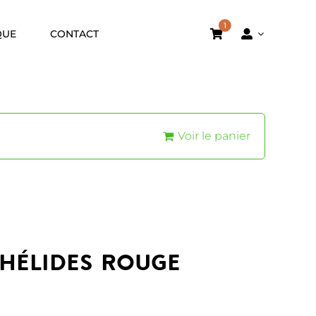
1
QUE
CONTACT
Voir le panier
phélides Rouge